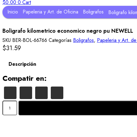
$
0.00
0
Cart
Inicio
Papeleria y Art. de Oficina
Boligrafos
Boligrafo ki
Boligrafo kilometrico economico negro pu NEWELL
SKU
BER-BOL-66766
Categorías
Boligrafos
,
Papeleria y Art. de
$
31.59
Descripción
Compatir en:
Boligrafo
kilometrico
economico
negro
pu