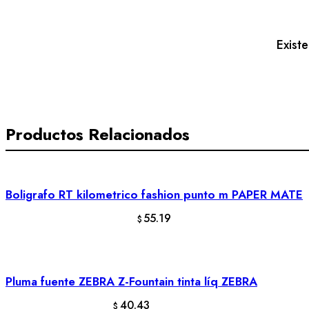
NEWELL
cantidad
Exist
Productos Relacionados
Boligrafo RT kilometrico fashion punto m PAPER MATE
AÑADIR AL CARRITO
55.19
$
Pluma fuente ZEBRA Z-Fountain tinta líq ZEBRA
AÑADIR AL CARRITO
40.43
$