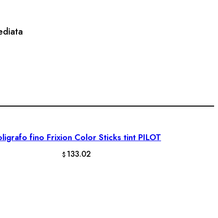
ediata
ligrafo fino Frixion Color Sticks tint PILOT
AÑADIR AL CARRITO
133.02
$