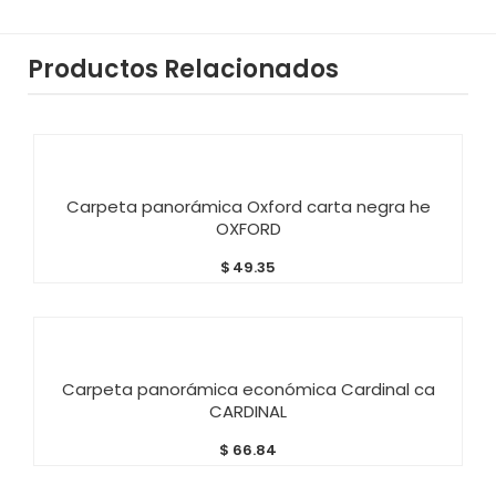
Productos Relacionados
AÑADIR AL CARRITO
Carpeta panorámica Oxford carta negra he
OXFORD
$
49.35
AÑADIR AL CARRITO
Carpeta panorámica económica Cardinal ca
CARDINAL
$
66.84