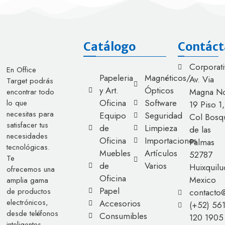
Catálogo
Contáct
Corporati
En Office
Papeleria
Magnéticos/
Av. Via
Target podrás
y Art.
Ópticos
Magna No
encontrar todo
Oficina
Software
lo que
19 Piso 1,
necesitas para
Equipo
Seguridad
Col Bosq
satisfacer tus
de
Limpieza
de las
necesidades
Oficina
Importaciones
Palmas
tecnológicas.
Muebles
Artículos
52787
Te
de
Varios
Huixquilu
ofrecemos una
Oficina
Mexico
amplia gama
Papel
de productos
contacto
electrónicos,
Accesorios
(+52) 56
desde teléfonos
Consumibles
120 1905
inteligentes,