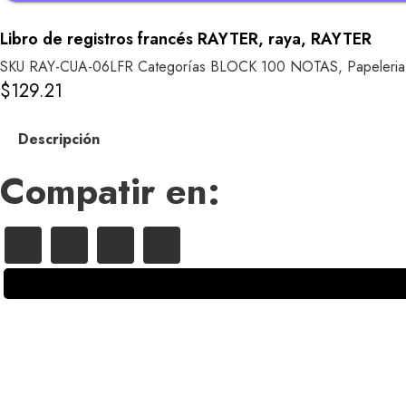
Libro de registros francés RAYTER, raya, RAYTER
SKU
RAY-CUA-06LFR
Categorías
BLOCK 100 NOTAS
,
Papeleria
$
129.21
Descripción
Compatir en:
Libro
de
registros
francés
RAYTER,
raya,
RAYTER