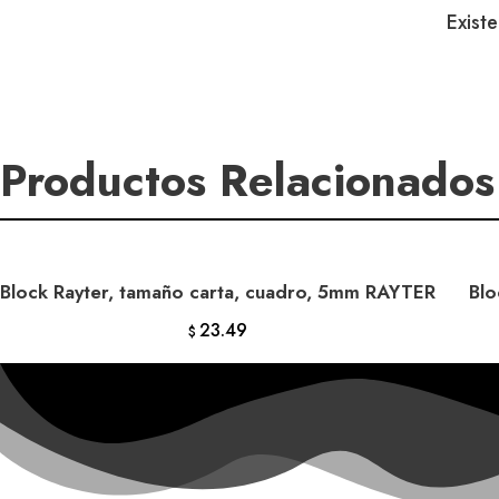
Exist
cantidad
Productos Relacionados
Block Rayter, tamaño carta, cuadro, 5mm RAYTER
Blo
AÑADIR AL CARRITO
23.49
$