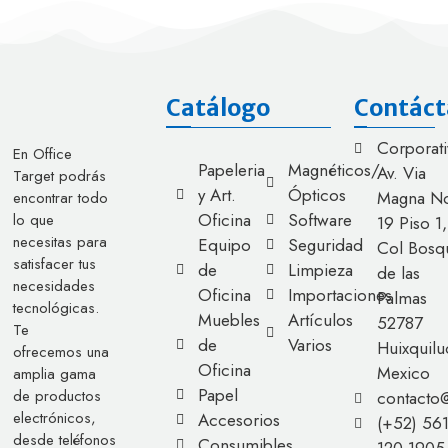
Catálogo
Contáct
Corporati
En Office
Papeleria
Magnéticos/
Av. Via
Target podrás
y Art.
Ópticos
Magna No
encontrar todo
Oficina
Software
lo que
19 Piso 1,
necesitas para
Equipo
Seguridad
Col Bosq
satisfacer tus
de
Limpieza
de las
necesidades
Oficina
Importaciones
Palmas
tecnológicas.
Muebles
Artículos
52787
Te
de
Varios
Huixquilu
ofrecemos una
Oficina
Mexico
amplia gama
Papel
de productos
contacto
electrónicos,
Accesorios
(+52) 56
desde teléfonos
Consumibles
120 1905