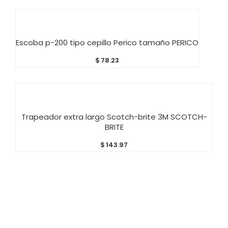
AÑADIR AL CARRITO
Escoba p-200 tipo cepillo Perico tamaño PERICO
$
78.23
AÑADIR AL CARRITO
Trapeador extra largo Scotch-brite 3M SCOTCH-
BRITE
$
143.97