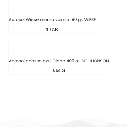
AÑADIR AL CARRITO
Aerosol Wiese aroma vainilla 180 gr. WIESE
$
77.10
AÑADIR AL CARRITO
Aerosol paraiso azul Glade 400 ml SC JHONSON
$
69.21