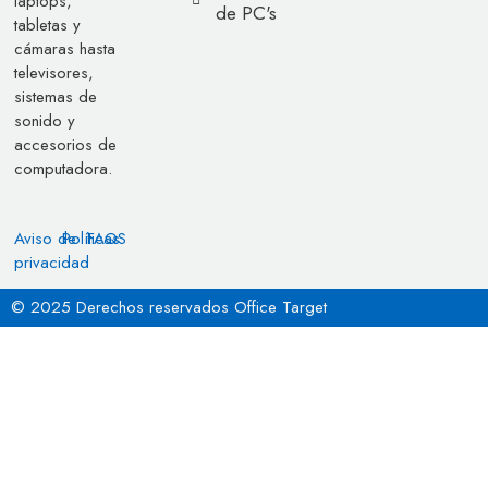
laptops,
de PC's
tabletas y
cámaras hasta
televisores,
sistemas de
sonido y
accesorios de
computadora.
Aviso de
Políticas
FAQS
privacidad
© 2025 Derechos reservados Office Target