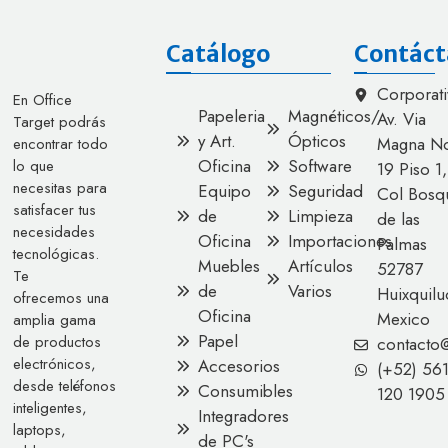
Catálogo
Contáct
Corporati
En Office
Papeleria
Magnéticos/
Av. Via
Target podrás
y Art.
Ópticos
Magna No
encontrar todo
Oficina
Software
lo que
19 Piso 1,
necesitas para
Equipo
Seguridad
Col Bosq
satisfacer tus
de
Limpieza
de las
necesidades
Oficina
Importaciones
Palmas
tecnológicas.
Muebles
Artículos
52787
Te
de
Varios
Huixquilu
ofrecemos una
Oficina
Mexico
amplia gama
Papel
de productos
contacto
electrónicos,
Accesorios
(+52) 56
desde teléfonos
Consumibles
120 1905
inteligentes,
Integradores
laptops,
de PC's