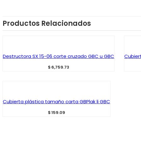
Productos Relacionados
AÑADIR AL CARRITO
Destructora SX 15-06 corte cruzado GBC u GBC
Cubier
$
6,759.73
AÑADIR AL CARRITO
Cubierta plástica tamaño carta GBPlak li GBC
$
159.09