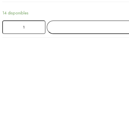
14 disponibles
AÑADIR AL 
ARILLO
METALICO
TWIN
LOOP
COLOR
NEGRO
DE
GBC
cantidad