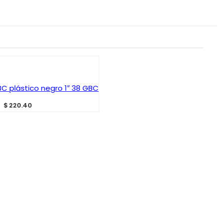
IR AL CARRITO
C plástico negro 1″ 38 GBC
$
220.40