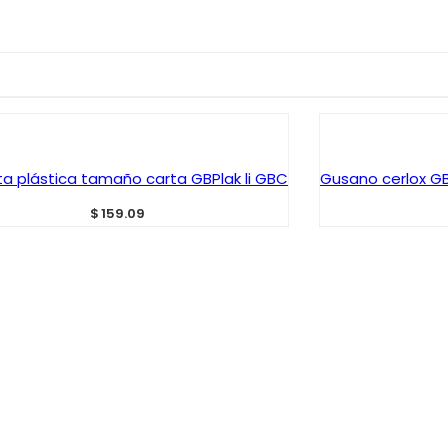
AÑADIR AL CARRITO
AÑAD
ta plástica tamaño carta GBPlak li GBC
Gusano cerlox GB
$
159.09