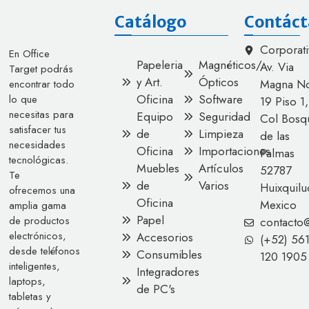
Catálogo
Contáct
Corporati
En Office
Papeleria
Magnéticos/
Av. Via
Target podrás
y Art.
Ópticos
Magna No
encontrar todo
Oficina
Software
lo que
19 Piso 1,
necesitas para
Equipo
Seguridad
Col Bosq
satisfacer tus
de
Limpieza
de las
necesidades
Oficina
Importaciones
Palmas
tecnológicas.
Muebles
Artículos
52787
Te
de
Varios
Huixquilu
ofrecemos una
Oficina
Mexico
amplia gama
Papel
de productos
contacto
electrónicos,
Accesorios
(+52) 56
desde teléfonos
Consumibles
120 1905
inteligentes,
Integradores
laptops,
de PC's
tabletas y