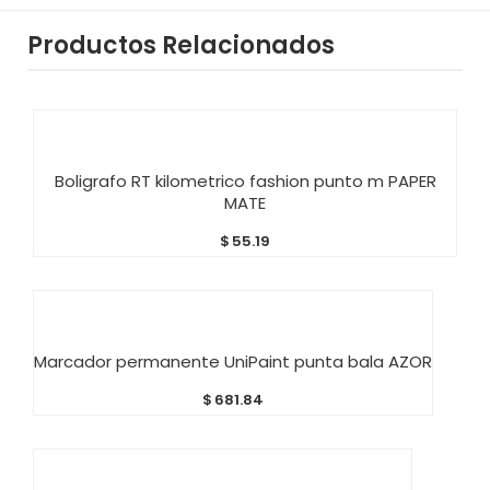
Productos Relacionados
AÑADIR AL CARRITO
Boligrafo RT kilometrico fashion punto m PAPER
MATE
$
55.19
AÑADIR AL CARRITO
Marcador permanente UniPaint punta bala AZOR
$
681.84