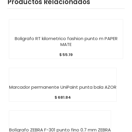
Productos Relacionados
AÑADIR AL CARRITO
Boligrafo RT kilometrico fashion punto m PAPER
MATE
$
55.19
AÑADIR AL CARRITO
Marcador permanente UniPaint punta bala AZOR
$
681.84
AÑADIR AL CARRITO
Bolígrafo ZEBRA F-301 punto fino 0.7 mm ZEBRA