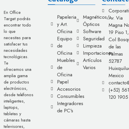
Corporati
En Office
Papeleria
Magnéticos/
Av. Via
Target podrás
y Art.
Ópticos
Magna No
encontrar todo
Oficina
Software
lo que
19 Piso 1,
necesitas para
Equipo
Seguridad
Col Bosq
satisfacer tus
de
Limpieza
de las
necesidades
Oficina
Importaciones
Palmas
tecnológicas.
Muebles
Artículos
52787
Te
de
Varios
Huixquilu
ofrecemos una
Oficina
Mexico
amplia gama
Papel
de productos
contacto
electrónicos,
Accesorios
(+52) 56
desde teléfonos
Consumibles
120 1905
inteligentes,
Integradores
laptops,
de PC's
tabletas y
cámaras hasta
televisores,