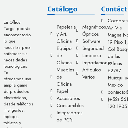
Catálogo
Contáct
Corporati
En Office
Papeleria
Magnéticos/
Av. Via
Target podrás
y Art.
Ópticos
Magna No
encontrar todo
Oficina
Software
lo que
19 Piso 1,
necesitas para
Equipo
Seguridad
Col Bosq
satisfacer tus
de
Limpieza
de las
necesidades
Oficina
Importaciones
Palmas
tecnológicas.
Muebles
Artículos
52787
Te
de
Varios
Huixquilu
ofrecemos una
Oficina
Mexico
amplia gama
Papel
de productos
contacto
electrónicos,
Accesorios
(+52) 56
desde teléfonos
Consumibles
120 1905
inteligentes,
Integradores
laptops,
de PC's
tabletas y