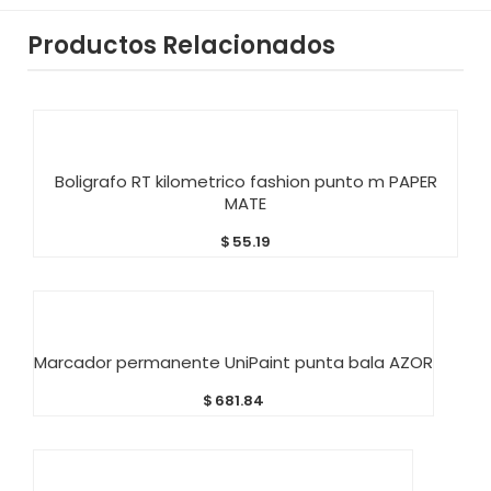
Productos Relacionados
AÑADIR AL CARRITO
Boligrafo RT kilometrico fashion punto m PAPER
MATE
$
55.19
AÑADIR AL CARRITO
Marcador permanente UniPaint punta bala AZOR
$
681.84