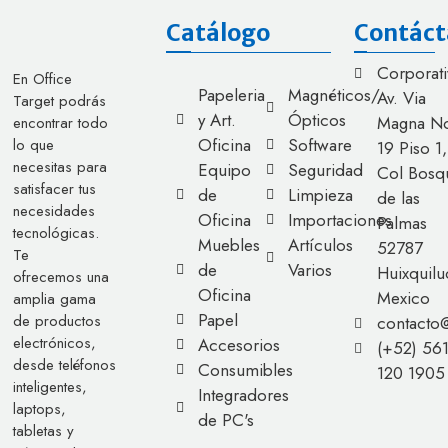
Catálogo
Contáct
Corporati
En Office
Papeleria
Magnéticos/
Av. Via
Target podrás
y Art.
Ópticos
Magna No
encontrar todo
Oficina
Software
lo que
19 Piso 1,
necesitas para
Equipo
Seguridad
Col Bosq
satisfacer tus
de
Limpieza
de las
necesidades
Oficina
Importaciones
Palmas
tecnológicas.
Muebles
Artículos
52787
Te
de
Varios
Huixquilu
ofrecemos una
Oficina
Mexico
amplia gama
Papel
de productos
contacto
electrónicos,
Accesorios
(+52) 56
desde teléfonos
Consumibles
120 1905
inteligentes,
Integradores
laptops,
de PC's
tabletas y