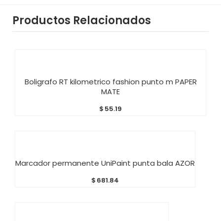
Productos Relacionados
AÑADIR AL CARRITO
Boligrafo RT kilometrico fashion punto m PAPER
MATE
$
55.19
AÑADIR AL CARRITO
Marcador permanente UniPaint punta bala AZOR
$
681.84