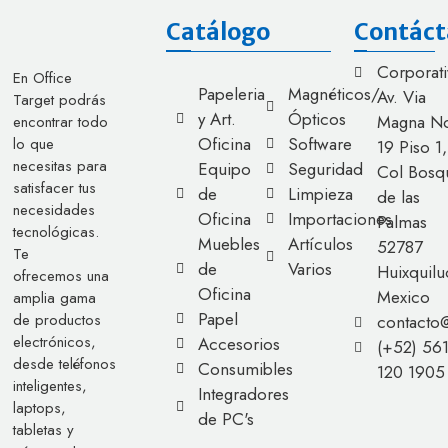
Catálogo
Contáct
Corporati
En Office
Papeleria
Magnéticos/
Av. Via
Target podrás
y Art.
Ópticos
Magna No
encontrar todo
Oficina
Software
lo que
19 Piso 1,
necesitas para
Equipo
Seguridad
Col Bosq
satisfacer tus
de
Limpieza
de las
necesidades
Oficina
Importaciones
Palmas
tecnológicas.
Muebles
Artículos
52787
Te
de
Varios
Huixquilu
ofrecemos una
Oficina
Mexico
amplia gama
Papel
de productos
contacto
electrónicos,
Accesorios
(+52) 56
desde teléfonos
Consumibles
120 1905
inteligentes,
Integradores
laptops,
de PC's
tabletas y