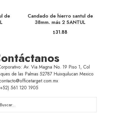
ul de
Candado de hierro santul de
AÑADIR AL CARRITO
L
38mm. más 2 SANTUL
31.88
$
ontáctanos
Corporativo: Av. Via Magna No. 19 Piso 1, Col
ques de las Palmas 52787 Huixquilucan Mexico
contacto@officetarget.com.mx
(+52) 561 120 1905