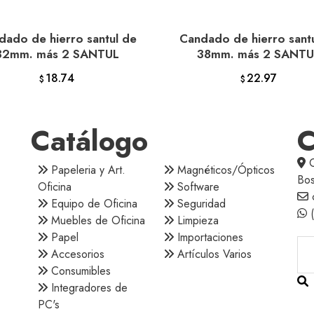
dado de hierro santul de
Candado de hierro sant
AÑADIR AL CARRITO
AÑADIR AL CARRITO
32mm. más 2 SANTUL
38mm. más 2 SANTU
18.74
22.97
$
$
Catálogo
C
Papeleria y Art.
Magnéticos/Ópticos
Bos
Oficina
Software
Equipo de Oficina
Seguridad
Muebles de Oficina
Limpieza
Papel
Importaciones
Accesorios
Artículos Varios
Consumibles
Integradores de
PC's