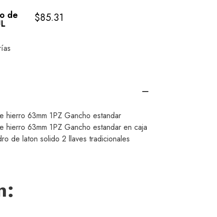
o de
$
85.31
UL
ías
 hierro 63mm 1PZ Gancho estandar
 hierro 63mm 1PZ Gancho estandar en caja
ndro de laton solido 2 llaves tradicionales
n: