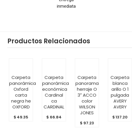
inmediata
Productos Relacionados
AÑADIR
AÑADIR
AÑADIR
AÑADIR
Carpeta
Carpeta
Carpeta
Carpeta
AL
AL
AL
AL
panorámica
panorámica
panorama
blanca
CARRITO
CARRITO
CARRITO
CARRITO
Oxford
económica
herraje O
arillo O 1
carta
Cardinal
3″ ACCO
pulgada
negra he
ca
color
AVERY
OXFORD
CARDINAL
WILSON
AVERY
JONES
$
49.35
$
66.84
$
137.20
$
97.23