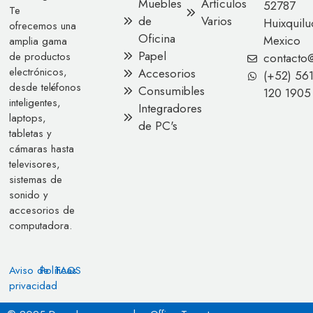
Muebles
Artículos
52787
Te
de
Varios
Huixquilu
ofrecemos una
Oficina
Mexico
amplia gama
Papel
de productos
contacto
electrónicos,
Accesorios
(+52) 56
desde teléfonos
Consumibles
120 1905
inteligentes,
Integradores
laptops,
de PC's
tabletas y
cámaras hasta
televisores,
sistemas de
sonido y
accesorios de
computadora.
Aviso de
Políticas
FAQS
privacidad