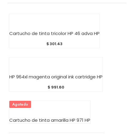
AÑADIR AL CARRITO
Cartucho de tinta tricolor HP 46 adva HP
$
301.43
AÑADIR AL CARRITO
HP 964xl magenta original ink cartridge HP
$
991.60
Agotado
AÑADIR AL CARRITO
Cartucho de tinta amarilla HP 971 HP