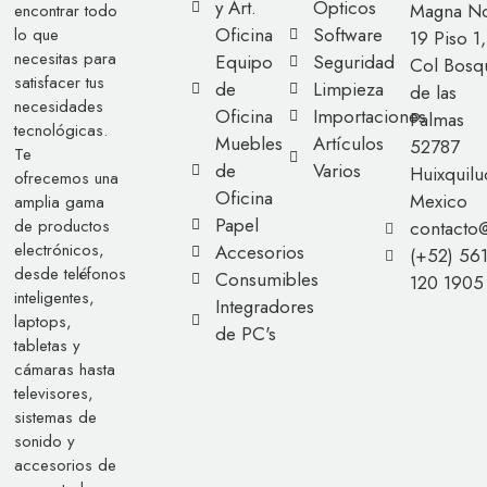
y Art.
Ópticos
Magna No
encontrar todo
Oficina
Software
lo que
19 Piso 1,
necesitas para
Equipo
Seguridad
Col Bosq
satisfacer tus
de
Limpieza
de las
necesidades
Oficina
Importaciones
Palmas
tecnológicas.
Muebles
Artículos
52787
Te
de
Varios
Huixquilu
ofrecemos una
Oficina
Mexico
amplia gama
Papel
de productos
contacto
electrónicos,
Accesorios
(+52) 56
desde teléfonos
Consumibles
120 1905
inteligentes,
Integradores
laptops,
de PC's
tabletas y
cámaras hasta
televisores,
sistemas de
sonido y
accesorios de