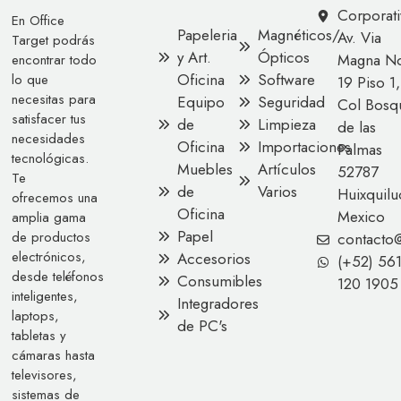
Corporati
En Office
Papeleria
Magnéticos/
Av. Via
Target podrás
y Art.
Ópticos
Magna No
encontrar todo
Oficina
Software
lo que
19 Piso 1,
necesitas para
Equipo
Seguridad
Col Bosq
satisfacer tus
de
Limpieza
de las
necesidades
Oficina
Importaciones
Palmas
tecnológicas.
Muebles
Artículos
52787
Te
de
Varios
Huixquilu
ofrecemos una
Oficina
Mexico
amplia gama
Papel
de productos
contacto
electrónicos,
Accesorios
(+52) 56
desde teléfonos
Consumibles
120 1905
inteligentes,
Integradores
laptops,
de PC's
tabletas y
cámaras hasta
televisores,
sistemas de