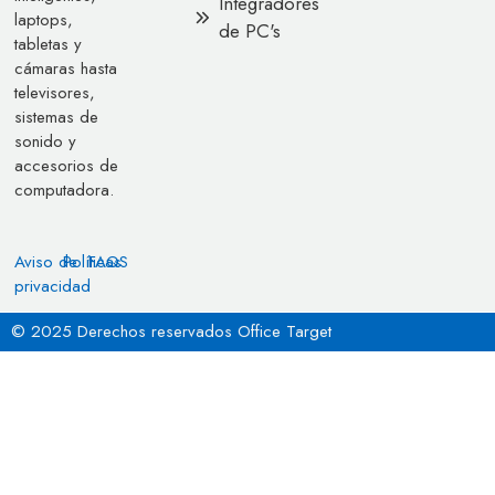
Integradores
laptops,
de PC's
tabletas y
cámaras hasta
televisores,
sistemas de
sonido y
accesorios de
computadora.
Aviso de
Políticas
FAQS
privacidad
© 2025 Derechos reservados Office Target