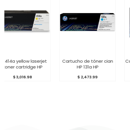
 AL CARRITO
AÑADIR AL CARRITO
AÑADIR
ellow laserjet
Cartucho de tóner cian
Cartucho d
artridge HP
HP 131a HP
HP
,016.98
$
2,473.99
$
5