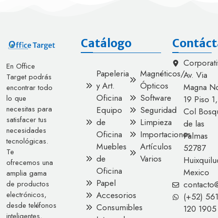
Catálogo
Contáct
Corporati
En Office
Papeleria
Magnéticos/
Av. Via
Target podrás
y Art.
Ópticos
Magna No
encontrar todo
Oficina
Software
lo que
19 Piso 1,
necesitas para
Equipo
Seguridad
Col Bosq
satisfacer tus
de
Limpieza
de las
necesidades
Oficina
Importaciones
Palmas
tecnológicas.
Muebles
Artículos
52787
Te
de
Varios
Huixquilu
ofrecemos una
Oficina
Mexico
amplia gama
Papel
contacto
de productos
Accesorios
electrónicos,
(+52) 56
desde teléfonos
Consumibles
120 1905
inteligentes,