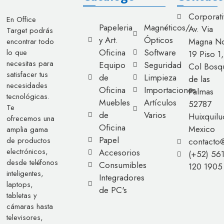
Corporati
En Office
Papeleria
Magnéticos/
Av. Via
Target podrás
y Art.
Ópticos
Magna No
encontrar todo
Oficina
Software
lo que
19 Piso 1,
necesitas para
Equipo
Seguridad
Col Bosq
satisfacer tus
de
Limpieza
de las
necesidades
Oficina
Importaciones
Palmas
tecnológicas.
Muebles
Artículos
52787
Te
de
Varios
Huixquilu
ofrecemos una
Oficina
Mexico
amplia gama
Papel
de productos
contacto
electrónicos,
Accesorios
(+52) 56
desde teléfonos
Consumibles
120 1905
inteligentes,
Integradores
laptops,
de PC's
tabletas y
cámaras hasta
televisores,