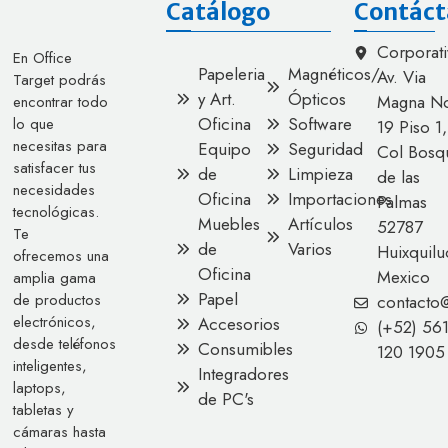
Catálogo
Contáct
Corporati
En Office
Papeleria
Magnéticos/
Av. Via
Target podrás
y Art.
Ópticos
Magna No
encontrar todo
Oficina
Software
lo que
19 Piso 1,
necesitas para
Equipo
Seguridad
Col Bosq
satisfacer tus
de
Limpieza
de las
necesidades
Oficina
Importaciones
Palmas
tecnológicas.
Muebles
Artículos
52787
Te
de
Varios
Huixquilu
ofrecemos una
Oficina
Mexico
amplia gama
Papel
de productos
contacto
electrónicos,
Accesorios
(+52) 56
desde teléfonos
Consumibles
120 1905
inteligentes,
Integradores
laptops,
de PC's
tabletas y
cámaras hasta