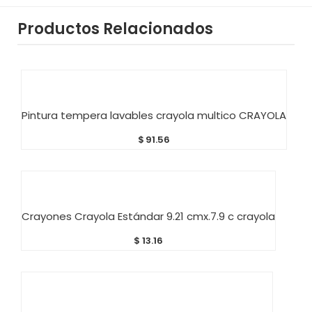
Productos Relacionados
AÑADIR AL CARRITO
Pintura tempera lavables crayola multico CRAYOLA
$
91.56
AÑADIR AL CARRITO
Crayones Crayola Estándar 9.21 cmx.7.9 c crayola
$
13.16
AÑADIR AL CARRITO