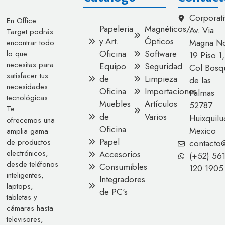
Corporati
En Office
Papeleria
Magnéticos/
Av. Via
Target podrás
y Art.
Ópticos
Magna No
encontrar todo
Oficina
Software
lo que
19 Piso 1,
necesitas para
Equipo
Seguridad
Col Bosq
satisfacer tus
de
Limpieza
de las
necesidades
Oficina
Importaciones
Palmas
tecnológicas.
Muebles
Artículos
52787
Te
de
Varios
Huixquilu
ofrecemos una
Oficina
Mexico
amplia gama
Papel
de productos
contacto
electrónicos,
Accesorios
(+52) 56
desde teléfonos
Consumibles
120 1905
inteligentes,
Integradores
laptops,
de PC's
tabletas y
cámaras hasta
televisores,