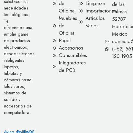
satisfacer tus
de
Limpieza
de las
necesidades
Oficina
Importaciones
Palmas
tecnológicas.
Muebles
Artículos
52787
Te
de
Varios
Huixquilu
ofrecemos una
Oficina
Mexico
amplia gama
Papel
de productos
contacto
electrónicos,
Accesorios
(+52) 56
desde teléfonos
Consumibles
120 1905
inteligentes,
Integradores
laptops,
de PC's
tabletas y
cámaras hasta
televisores,
sistemas de
sonido y
accesorios de
computadora.
Aviso de
Políticas
FAQS