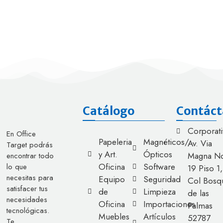
Catálogo
Contáct
Corporati
En Office
Papeleria
Magnéticos/
Av. Via
Target podrás
y Art.
Ópticos
Magna No
encontrar todo
Oficina
Software
lo que
19 Piso 1,
necesitas para
Equipo
Seguridad
Col Bosq
satisfacer tus
de
Limpieza
de las
necesidades
Oficina
Importaciones
Palmas
tecnológicas.
Muebles
Artículos
52787
Te