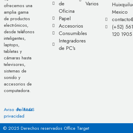
de
Varios
Huixquilu
ofrecemos una
Oficina
Mexico
amplia gama
Papel
de productos
contacto
electrónicos,
Accesorios
(+52) 56
desde teléfonos
Consumibles
120 1905
inteligentes,
Integradores
laptops,
de PC's
tabletas y
cámaras hasta
televisores,
sistemas de
sonido y
accesorios de
computadora.
Aviso de
Políticas
FAQS
privacidad
© 2025 Derechos reservados Office Target