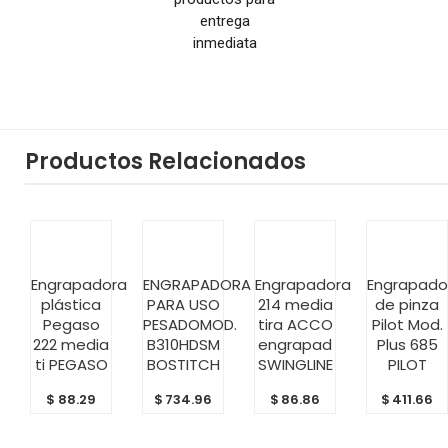
entrega
inmediata
Productos Relacionados
AÑADIR
AÑADIR
AÑADIR
AÑADIR
Engrapadora
ENGRAPADORA
Engrapadora
Engrapado
AL
AL
AL
AL
plástica
PARA USO
214 media
de pinza
CARRITO
CARRITO
CARRITO
CARRITO
Pegaso
PESADOMOD.
tira ACCO
Pilot Mod.
222 media
B310HDSM
engrapad
Plus 685
ti PEGASO
BOSTITCH
SWINGLINE
PILOT
$
88.29
$
734.96
$
86.86
$
411.66