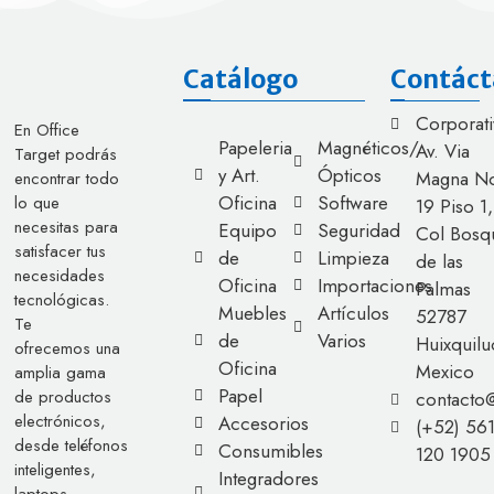
Catálogo
Contáct
Corporati
En Office
Papeleria
Magnéticos/
Av. Via
Target podrás
y Art.
Ópticos
Magna No
encontrar todo
Oficina
Software
lo que
19 Piso 1,
necesitas para
Equipo
Seguridad
Col Bosq
satisfacer tus
de
Limpieza
de las
necesidades
Oficina
Importaciones
Palmas
tecnológicas.
Muebles
Artículos
52787
Te
de
Varios
Huixquilu
ofrecemos una
Oficina
Mexico
amplia gama
Papel
de productos
contacto
electrónicos,
Accesorios
(+52) 56
desde teléfonos
Consumibles
120 1905
inteligentes,
Integradores
laptops,