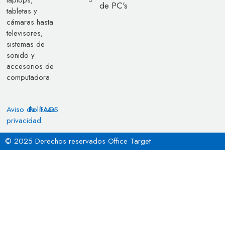
de PC's
tabletas y
cámaras hasta
televisores,
sistemas de
sonido y
accesorios de
computadora.
Aviso de
Políticas
FAQS
privacidad
© 2025 Derechos reservados Office Target