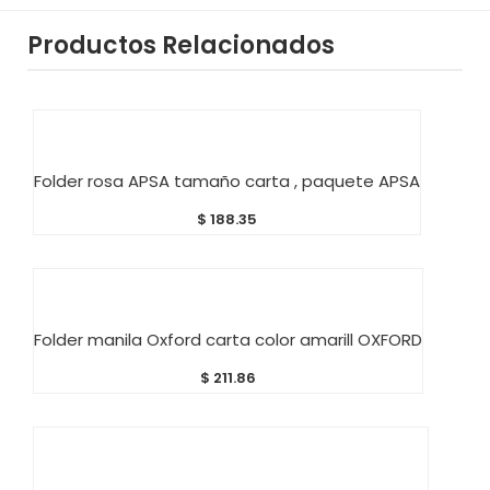
Productos Relacionados
AÑADIR AL CARRITO
Folder rosa APSA tamaño carta , paquete APSA
$
188.35
AÑADIR AL CARRITO
Folder manila Oxford carta color amarill OXFORD
$
211.86
AÑADIR AL CARRITO