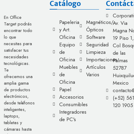
Catálogo
Contáct
Corporati
En Office
Papeleria
Magnéticos/
Av. Via
Target podrás
y Art.
Ópticos
Magna No
encontrar todo
Oficina
Software
lo que
19 Piso 1,
necesitas para
Equipo
Seguridad
Col Bosq
satisfacer tus
de
Limpieza
de las
necesidades
Oficina
Importaciones
Palmas
tecnológicas.
Muebles
Artículos
52787
Te
de
Varios
Huixquilu
ofrecemos una
Oficina
Mexico
amplia gama
Papel
de productos
contacto
electrónicos,
Accesorios
(+52) 56
desde teléfonos
Consumibles
120 1905
inteligentes,
Integradores
laptops,
de PC's
tabletas y
cámaras hasta