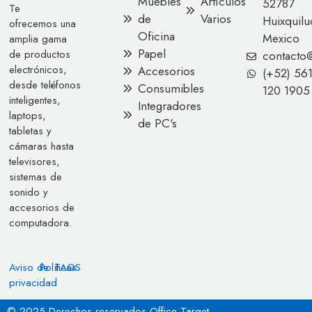
Muebles
Artículos
52787
Te
de
Varios
Huixquilu
ofrecemos una
Oficina
Mexico
amplia gama
Papel
de productos
contacto
electrónicos,
Accesorios
(+52) 56
desde teléfonos
Consumibles
120 1905
inteligentes,
Integradores
laptops,
de PC's
tabletas y
cámaras hasta
televisores,
sistemas de
sonido y
accesorios de
computadora.
Aviso de
Políticas
FAQS
privacidad
© 2025 Derechos reservados Office Target