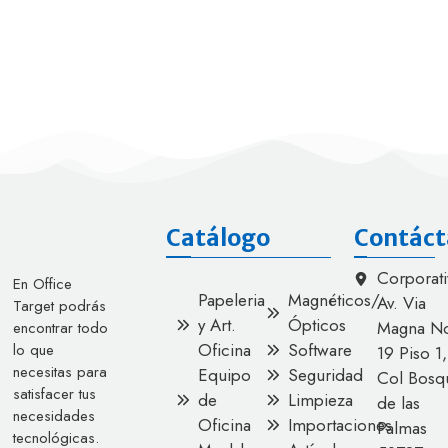
Catálogo
Contáct
Corporati
En Office
Papeleria
Magnéticos/
Av. Via
Target podrás
y Art.
Ópticos
Magna No
encontrar todo
Oficina
Software
lo que
19 Piso 1,
necesitas para
Equipo
Seguridad
Col Bosq
satisfacer tus
de
Limpieza
de las
necesidades
Oficina
Importaciones
Palmas
tecnológicas.