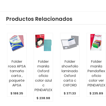
Productos Relacionados
AÑADIR
AÑADIR
AÑADIR
AÑADIR
Folder
Folder
Folder
Folder
AL
AL
AL
AL
rosa APSA
manila
showfolio
manila
CARRITO
CARRITO
CARRITO
CARRITO
tamaño
Oxford
laminado
Pendaflex
carta ,
oficio
Oxford
oficio
paquete
color azul
carta c
color ver
APSA
c
OXFORD
PENDAFLEX
PENDAFLEX
$
188.35
$
371.33
$
235.89
$
238.98