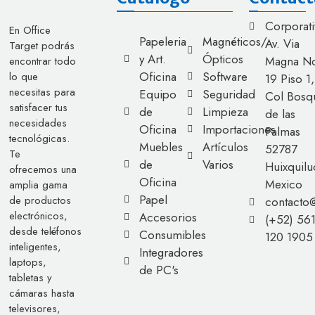
Corporati
En Office
Papeleria
Magnéticos/
Av. Via
Target podrás
y Art.
Ópticos
Magna No
encontrar todo
Oficina
Software
lo que
19 Piso 1,
necesitas para
Equipo
Seguridad
Col Bosq
satisfacer tus
de
Limpieza
de las
necesidades
Oficina
Importaciones
Palmas
tecnológicas.
Muebles
Artículos
52787
Te
de
Varios
Huixquilu
ofrecemos una
Oficina
Mexico
amplia gama
Papel
de productos
contacto
electrónicos,
Accesorios
(+52) 56
desde teléfonos
Consumibles
120 1905
inteligentes,
Integradores
laptops,
de PC's
tabletas y
cámaras hasta
televisores,