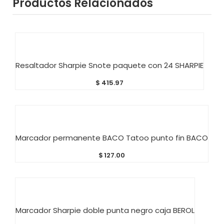
Productos Relacionados
AÑADIR AL CARRITO
Resaltador Sharpie Snote paquete con 24 SHARPIE
$
415.97
AÑADIR AL CARRITO
Marcador permanente BACO Tatoo punto fin BACO
$
127.00
AÑADIR AL CARRITO
Marcador Sharpie doble punta negro caja BEROL