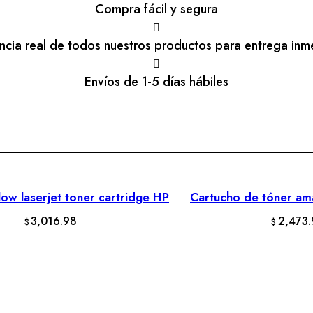
Compra fácil y segura
encia real de todos nuestros productos para entrega inm
Envíos de 1-5 días hábiles
ow laserjet toner cartridge HP
Cartucho de tóner ama
AÑADIR AL CARRITO
AÑADIR AL C
3,016.98
2,473.
$
$