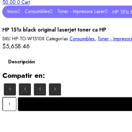
$
0.00
0
Cart
Inicio
Consumibles
Toner - Impresora Laser
HP 151x b
HP 151x black original laserjet toner ca HP
SKU
HP-TO-W1510X
Categorías
Consumibles
,
Toner - Impresor
$
5,658.46
Descripción
Compatir en:
HP
151x
black
original
laserjet