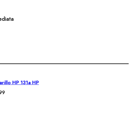
ediata
rillo HP 131a HP
ARRITO
99