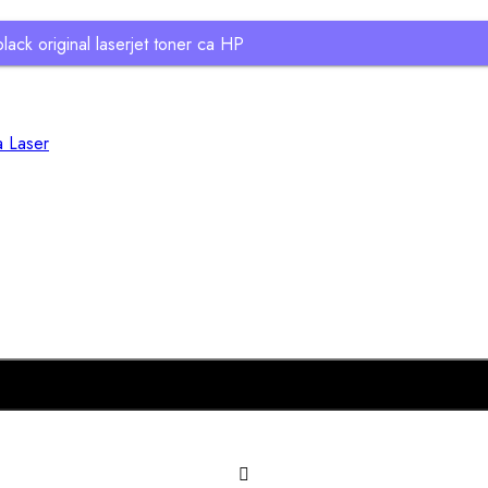
lack original laserjet toner ca HP
a Laser
Añadir al carrito