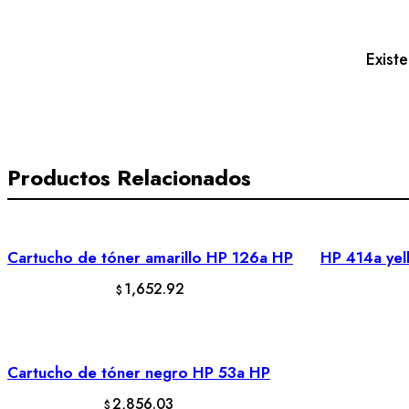
toner
ca
HP
Exist
cantidad
Productos Relacionados
Cartucho de tóner amarillo HP 126a HP
HP 414a yell
AÑADIR AL CARRITO
1,652.92
$
Cartucho de tóner negro HP 53a HP
AÑADIR AL CARRITO
2,856.03
$