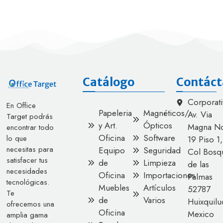
Catálogo
Contáct
Corporati
En Office
Papeleria
Magnéticos/
Av. Via
Target podrás
y Art.
Ópticos
Magna No
encontrar todo
Oficina
Software
lo que
19 Piso 1,
necesitas para
Equipo
Seguridad
Col Bosq
satisfacer tus
de
Limpieza
de las
necesidades
Oficina
Importaciones
Palmas
tecnológicas.
Muebles
Artículos
52787
Te
de
Varios
Huixquilu
ofrecemos una
Oficina
Mexico
amplia gama