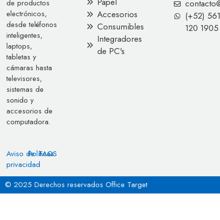
Papel
contacto
de productos
Accesorios
electrónicos,
(+52) 56
desde teléfonos
Consumibles
120 1905
inteligentes,
Integradores
laptops,
de PC's
tabletas y
cámaras hasta
televisores,
sistemas de
sonido y
accesorios de
computadora.
Aviso de
Políticas
FAQS
privacidad
© 2025 Derechos reservados Office Target