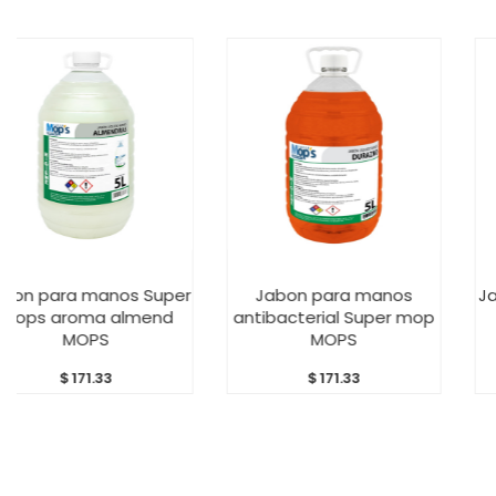
ARRITO
AÑADIR AL CARRITO
AÑADIR AL C
nos Super
Jabon para manos
Jabon para ma
 almend
antibacterial Super mop
mops aroma
S
MOPS
MOP
3
$
171.33
$
171.3