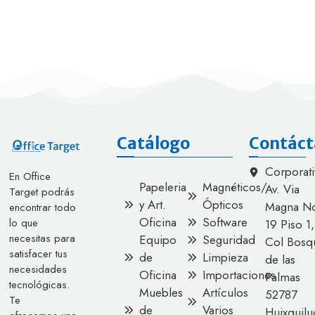
Catálogo
Contáct
Corporati
En Office
Papeleria
Magnéticos/
Av. Via
Target podrás
y Art.
Ópticos
Magna No
encontrar todo
Oficina
Software
lo que
19 Piso 1,
necesitas para
Equipo
Seguridad
Col Bosq
satisfacer tus
de
Limpieza
de las
necesidades
Oficina
Importaciones
Palmas
tecnológicas.
Muebles
Artículos
52787
Te
de
Varios
Huixquilu