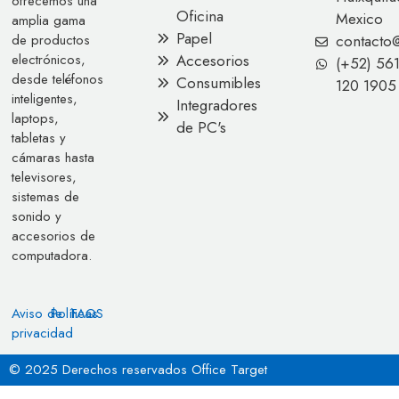
ofrecemos una
Oficina
Mexico
amplia gama
Papel
contacto
de productos
Accesorios
electrónicos,
(+52) 56
desde teléfonos
Consumibles
120 1905
inteligentes,
Integradores
laptops,
de PC's
tabletas y
cámaras hasta
televisores,
sistemas de
sonido y
accesorios de
computadora.
Aviso de
Políticas
FAQS
privacidad
© 2025 Derechos reservados Office Target