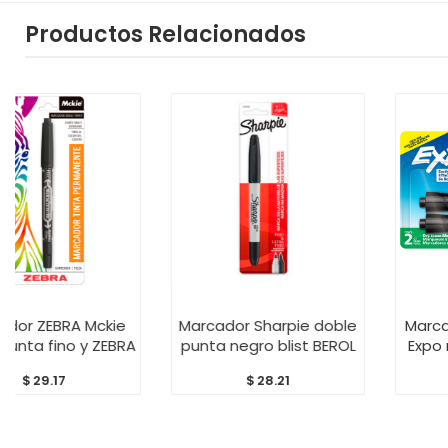
Productos Relacionados
TO
AÑADIR AL CARRITO
AÑADIR AL CARRI
Mckie
Marcador Sharpie doble
Marcador para piz
 ZEBRA
punta negro blist BEROL
Expo negro bliste
$
28.21
$
43.30