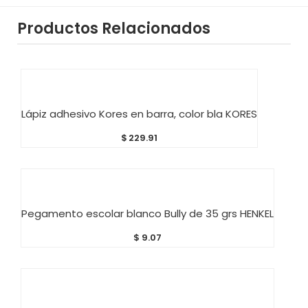
Productos Relacionados
AÑADIR AL CARRITO
Lápiz adhesivo Kores en barra, color bla KORES
$
229.91
AÑADIR AL CARRITO
Pegamento escolar blanco Bully de 35 grs HENKEL
$
9.07
AÑADIR AL CARRITO