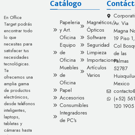
Catálogo
Contáct
Corporati
En Office
Papeleria
Magnéticos/
Av. Via
Target podrás
y Art.
Ópticos
Magna No
encontrar todo
Oficina
Software
lo que
19 Piso 1,
necesitas para
Equipo
Seguridad
Col Bosq
satisfacer tus
de
Limpieza
de las
necesidades
Oficina
Importaciones
Palmas
tecnológicas.
Muebles
Artículos
52787
Te
de
Varios
Huixquilu
ofrecemos una
Oficina
Mexico
amplia gama
Papel
de productos
contacto
electrónicos,
Accesorios
(+52) 56
desde teléfonos
Consumibles
120 1905
inteligentes,
Integradores
laptops,
de PC's
tabletas y
cámaras hasta