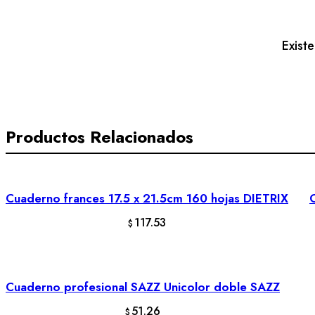
francesa
Es
ESTRELLA
Exist
cantidad
Productos Relacionados
Cuaderno frances 17.5 x 21.5cm 160 hojas DIETRIX
AÑADIR AL CARRITO
117.53
$
Cuaderno profesional SAZZ Unicolor doble SAZZ
AÑADIR AL CARRITO
51.26
$