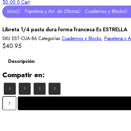
$
0.00
0
Cart
Inicio
Papeleria y Art. de Oficina
Cuadernos y Blocks
Libreta 1/4 pasta dura forma francesa Es ESTRELLA
SKU
EST-CUA-86
Categorías
Cuadernos y Blocks
,
Papeleria y A
$
40.95
Descripción
Compatir en:
Libreta
1/4
pasta
dura
forma