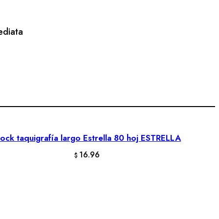
ediata
lock taquigrafía largo Estrella 80 hoj ESTRELLA
AÑADIR AL CARRITO
16.96
$