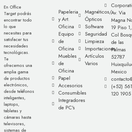
Corporati
En Office
Papeleria
Magnéticos/
Av. Via
Target podrás
y Art.
Ópticos
Magna No
encontrar todo
Oficina
Software
lo que
19 Piso 1,
necesitas para
Equipo
Seguridad
Col Bosq
satisfacer tus
de
Limpieza
de las
necesidades
Oficina
Importaciones
Palmas
tecnológicas.
Muebles
Artículos
52787
Te
de
Varios
Huixquilu
ofrecemos una
Oficina
Mexico
amplia gama
Papel
de productos
contacto
electrónicos,
Accesorios
(+52) 56
desde teléfonos
Consumibles
120 1905
inteligentes,
Integradores
laptops,
de PC's
tabletas y
cámaras hasta
televisores,
sistemas de