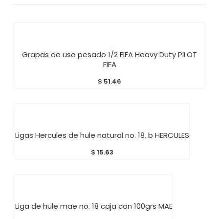
AÑADIR AL CARRITO
Grapas de uso pesado 1/2 FIFA Heavy Duty PILOT
FIFA
$
51.46
AÑADIR AL CARRITO
Ligas Hercules de hule natural no. 18. b HERCULES
$
15.63
AÑADIR AL CARRITO
Liga de hule mae no. 18 caja con 100grs MAE