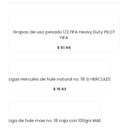
AÑADIR AL CARRITO
Grapas de uso pesado 1/2 FIFA Heavy Duty PILOT
FIFA
$
51.46
AÑADIR AL CARRITO
Ligas Hercules de hule natural no. 18. b HERCULES
$
15.63
AÑADIR AL CARRITO
Liga de hule mae no. 18 caja con 100grs MAE