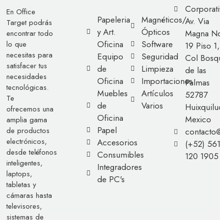
Corporati
En Office
Papeleria
Magnéticos/
Av. Via
Target podrás
y Art.
Ópticos
Magna No
encontrar todo
Oficina
Software
lo que
19 Piso 1,
necesitas para
Equipo
Seguridad
Col Bosq
satisfacer tus
de
Limpieza
de las
necesidades
Oficina
Importaciones
Palmas
tecnológicas.
Muebles
Artículos
52787
Te
de
Varios
Huixquilu
ofrecemos una
Oficina
Mexico
amplia gama
Papel
de productos
contacto
electrónicos,
Accesorios
(+52) 56
desde teléfonos
Consumibles
120 1905
inteligentes,
Integradores
laptops,
de PC's
tabletas y
cámaras hasta
televisores,
sistemas de