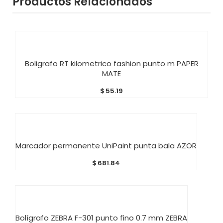
Productos Relacionados
AÑADIR AL CARRITO
Boligrafo RT kilometrico fashion punto m PAPER
MATE
$
55.19
AÑADIR AL CARRITO
Marcador permanente UniPaint punta bala AZOR
$
681.84
AÑADIR AL CARRITO
Bolígrafo ZEBRA F-301 punto fino 0.7 mm ZEBRA