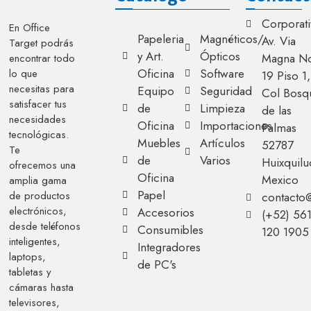
Corporati
En Office
Papeleria
Magnéticos/
Av. Via
Target podrás
y Art.
Ópticos
Magna No
encontrar todo
Oficina
Software
lo que
19 Piso 1,
necesitas para
Equipo
Seguridad
Col Bosq
satisfacer tus
de
Limpieza
de las
necesidades
Oficina
Importaciones
Palmas
tecnológicas.
Muebles
Artículos
52787
Te
de
Varios
Huixquilu
ofrecemos una
Oficina
Mexico
amplia gama
Papel
de productos
contacto
electrónicos,
Accesorios
(+52) 56
desde teléfonos
Consumibles
120 1905
inteligentes,
Integradores
laptops,
de PC's
tabletas y
cámaras hasta
televisores,