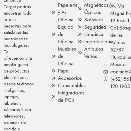
En Office
Papeleria
Magnéticos/
Av. Via
Target podrás
y Art.
Ópticos
Magna No
encontrar todo
Oficina
Software
lo que
19 Piso 1,
necesitas para
Equipo
Seguridad
Col Bosq
satisfacer tus
de
Limpieza
de las
necesidades
Oficina
Importaciones
Palmas
tecnológicas.
Muebles
Artículos
52787
Te
de
Varios
Huixquilu
ofrecemos una
Oficina
Mexico
amplia gama
Papel
de productos
contacto
electrónicos,
Accesorios
(+52) 56
desde teléfonos
Consumibles
120 1905
inteligentes,
Integradores
laptops,
de PC's
tabletas y
cámaras hasta
televisores,
sistemas de
sonido y