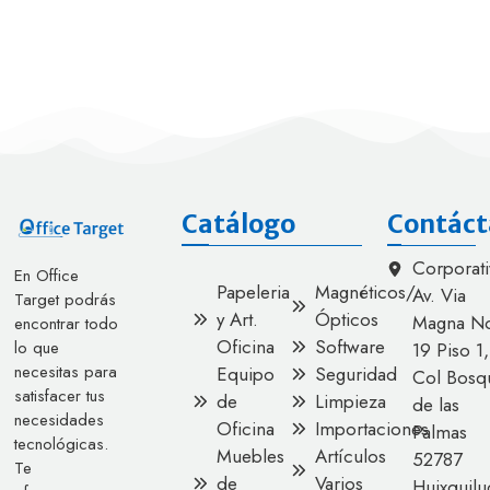
Catálogo
Contáct
Corporati
En Office
Papeleria
Magnéticos/
Av. Via
Target podrás
y Art.
Ópticos
Magna No
encontrar todo
Oficina
Software
lo que
19 Piso 1,
necesitas para
Equipo
Seguridad
Col Bosq
satisfacer tus
de
Limpieza
de las
necesidades
Oficina
Importaciones
Palmas
tecnológicas.
Muebles
Artículos
52787
Te
de
Varios
Huixquilu