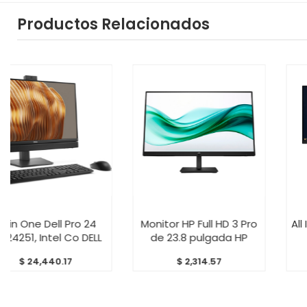
Productos Relacionados
ARRITO
AÑADIR AL CARRITO
AÑADIR AL C
l Pro 24
Monitor HP Full HD 3 Pro
All In One HP Pr
 Co DELL
de 23.8 pulgada HP
AMD Ryzen 
.17
$
2,314.57
$
21,193