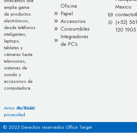
ofrecemos una
Oficina
Mexico
amplia gama
Papel
contacto
de productos
Accesorios
electrónicos,
(+52) 56
desde teléfonos
Consumibles
120 1905
inteligentes,
Integradores
laptops,
de PC's
tabletas y
cámaras hasta
televisores,
sistemas de
sonido y
accesorios de
computadora.
Aviso de
Políticas
FAQS
privacidad
© 2025 Derechos reservados Office Target