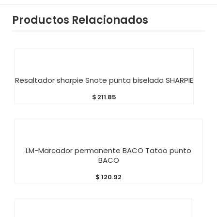
Productos Relacionados
AÑADIR AL CARRITO
Resaltador sharpie Snote punta biselada SHARPIE
$
211.85
AÑADIR AL CARRITO
LM-Marcador permanente BACO Tatoo punto
BACO
$
120.92