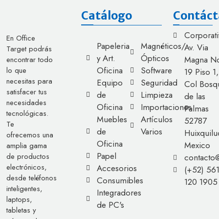
Catálogo
Contáct
Corporati
En Office
Papeleria
Magnéticos/
Av. Via
Target podrás
y Art.
Ópticos
Magna No
encontrar todo
Oficina
Software
lo que
19 Piso 1,
necesitas para
Equipo
Seguridad
Col Bosq
satisfacer tus
de
Limpieza
de las
necesidades
Oficina
Importaciones
Palmas
tecnológicas.
Muebles
Artículos
52787
Te
de
Varios
Huixquilu
ofrecemos una
Oficina
Mexico
amplia gama
Papel
de productos
contacto
electrónicos,
Accesorios
(+52) 56
desde teléfonos
Consumibles
120 1905
inteligentes,
Integradores
laptops,
de PC's
tabletas y