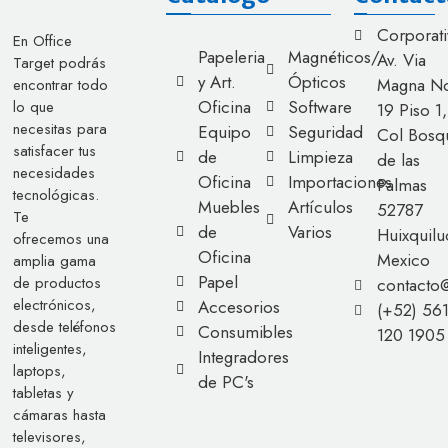
Corporati
En Office
Papeleria
Magnéticos/
Av. Via
Target podrás
y Art.
Ópticos
Magna No
encontrar todo
Oficina
Software
lo que
19 Piso 1,
necesitas para
Equipo
Seguridad
Col Bosq
satisfacer tus
de
Limpieza
de las
necesidades
Oficina
Importaciones
Palmas
tecnológicas.
Muebles
Artículos
52787
Te
de
Varios
Huixquilu
ofrecemos una
Oficina
Mexico
amplia gama
Papel
de productos
contacto
electrónicos,
Accesorios
(+52) 56
desde teléfonos
Consumibles
120 1905
inteligentes,
Integradores
laptops,
de PC's
tabletas y
cámaras hasta
televisores,