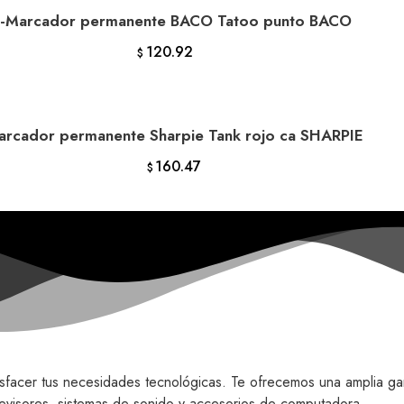
-Marcador permanente BACO Tatoo punto BACO
AÑADIR AL CARRITO
120.92
$
arcador permanente Sharpie Tank rojo ca SHARPIE
AÑADIR AL CARRITO
160.47
$
tisfacer tus necesidades tecnológicas. Te ofrecemos una amplia g
elevisores, sistemas de sonido y accesorios de computadora.