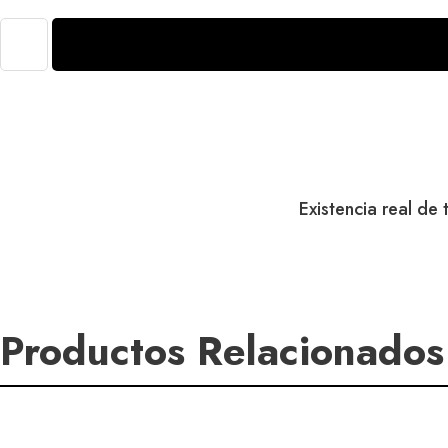
Marcador
Sharpie
doble
punta
azul
caja
c
BEROL
Existencia real de
cantidad
Productos Relacionados