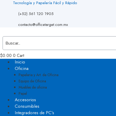
Tecnología y Papelería Fácil y Rápido
(+52) 561 120 1905
contacto@officetarget.com.mx
$
0.00
0
Cart
Inicio
Oficina
Papeleria y Art. de Oficina
Equipo de Oficina
Muebles de oficina
Papel
Accesorios
Consumibles
Integradores de PC’s