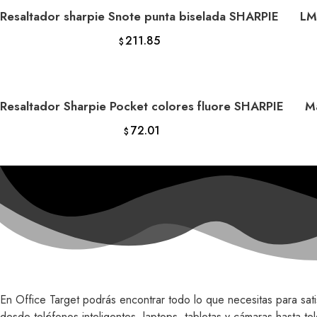
Resaltador sharpie Snote punta biselada SHARPIE
LM
AÑADIR AL CARRITO
211.85
$
Resaltador Sharpie Pocket colores fluore SHARPIE
M
AÑADIR AL CARRITO
72.01
$
En Office Target podrás encontrar todo lo que necesitas para sa
desde teléfonos inteligentes, laptops, tabletas y cámaras hasta t