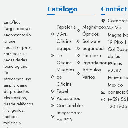
Catálogo
Contáct
Corporati
En Office
Papeleria
Magnéticos/
Av. Via
Target podrás
y Art.
Ópticos
Magna No
encontrar todo
Oficina
Software
lo que
19 Piso 1,
necesitas para
Equipo
Seguridad
Col Bosq
satisfacer tus
de
Limpieza
de las
necesidades
Oficina
Importaciones
Palmas
tecnológicas.
Muebles
Artículos
52787
Te
de
Varios
Huixquilu
ofrecemos una
Oficina
Mexico
amplia gama
Papel
de productos
contacto
electrónicos,
Accesorios
(+52) 56
desde teléfonos
Consumibles
120 1905
inteligentes,
Integradores
laptops,
de PC's
tabletas y