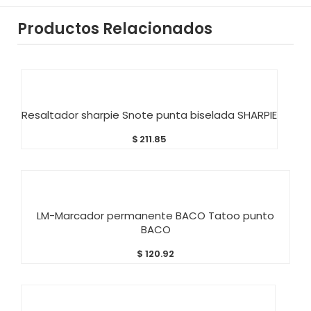
Productos Relacionados
AÑADIR AL CARRITO
Resaltador sharpie Snote punta biselada SHARPIE
$
211.85
AÑADIR AL CARRITO
LM-Marcador permanente BACO Tatoo punto
BACO
$
120.92