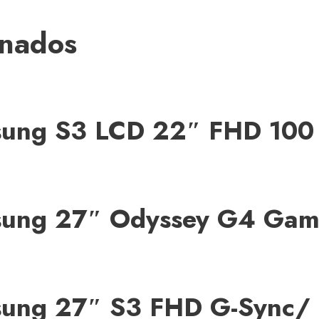
onados
msung S3 LCD 22″ FHD 1
msung 27″ Odyssey G4 G
msung 27″ S3 FHD G-Syn