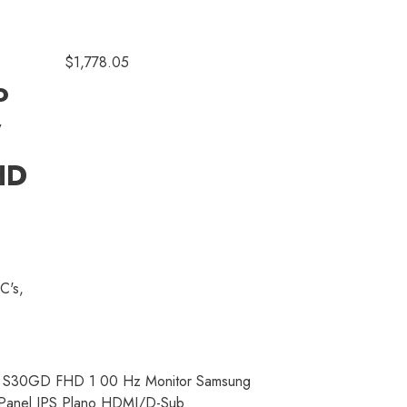
$
1,778.05
o
″
HD
C's
,
3 S30GD FHD 1 00 Hz Monitor Samsung
Panel IPS Plano HDMI/D-Sub