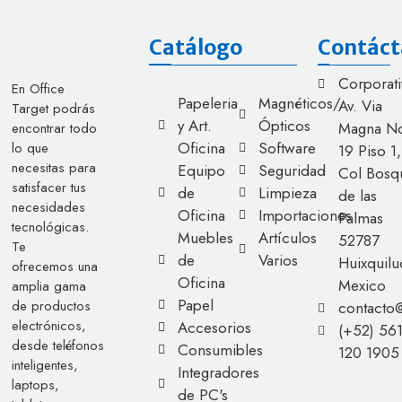
Catálogo
Contáct
Corporati
En Office
Papeleria
Magnéticos/
Av. Via
Target podrás
y Art.
Ópticos
Magna No
encontrar todo
Oficina
Software
lo que
19 Piso 1,
necesitas para
Equipo
Seguridad
Col Bosq
satisfacer tus
de
Limpieza
de las
necesidades
Oficina
Importaciones
Palmas
tecnológicas.
Muebles
Artículos
52787
Te
de
Varios
Huixquilu
ofrecemos una
Oficina
Mexico
amplia gama
Papel
de productos
contacto
electrónicos,
Accesorios
(+52) 56
desde teléfonos
Consumibles
120 1905
inteligentes,
Integradores
laptops,
de PC's