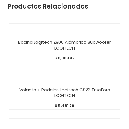
Productos Relacionados
AÑADIR AL CARRITO
Bocina Logitech Z906 Alámbrico Subwoofer
LOGITECH
$
6,809.32
AÑADIR AL CARRITO
Volante + Pedales Logitech G923 TrueForc
LOGITECH
$
5,481.79