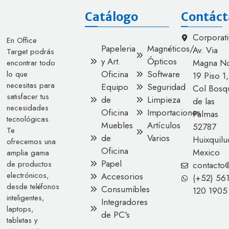
Catálogo
Contáct
Corporati
En Office
Papeleria
Magnéticos/
Av. Via
Target podrás
y Art.
Ópticos
Magna No
encontrar todo
Oficina
Software
lo que
19 Piso 1,
necesitas para
Equipo
Seguridad
Col Bosq
satisfacer tus
de
Limpieza
de las
necesidades
Oficina
Importaciones
Palmas
tecnológicas.
Muebles
Artículos
52787
Te
de
Varios
Huixquilu
ofrecemos una
Oficina
Mexico
amplia gama
Papel
de productos
contacto
electrónicos,
Accesorios
(+52) 56
desde teléfonos
Consumibles
120 1905
inteligentes,
Integradores
laptops,
de PC's
tabletas y