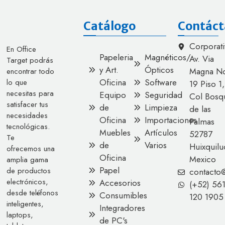
Catálogo
Contáct
Corporati
En Office
Papeleria
Magnéticos/
Av. Via
Target podrás
y Art.
Ópticos
Magna No
encontrar todo
Oficina
Software
lo que
19 Piso 1,
necesitas para
Equipo
Seguridad
Col Bosq
satisfacer tus
de
Limpieza
de las
necesidades
Oficina
Importaciones
Palmas
tecnológicas.
Muebles
Artículos
52787
Te
de
Varios
Huixquilu
ofrecemos una
Oficina
Mexico
amplia gama
Papel
de productos
contacto
electrónicos,
Accesorios
(+52) 56
desde teléfonos
Consumibles
120 1905
inteligentes,
Integradores
laptops,
de PC's