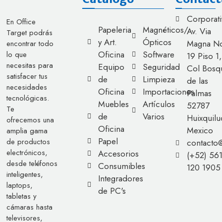
Corporati
En Office
Papeleria
Magnéticos/
Av. Via
Target podrás
y Art.
Ópticos
Magna No
encontrar todo
Oficina
Software
lo que
19 Piso 1,
necesitas para
Equipo
Seguridad
Col Bosq
satisfacer tus
de
Limpieza
de las
necesidades
Oficina
Importaciones
Palmas
tecnológicas.
Muebles
Artículos
52787
Te
de
Varios
Huixquilu
ofrecemos una
Oficina
Mexico
amplia gama
Papel
de productos
contacto
electrónicos,
Accesorios
(+52) 56
desde teléfonos
Consumibles
120 1905
inteligentes,
Integradores
laptops,
de PC's
tabletas y
cámaras hasta
televisores,