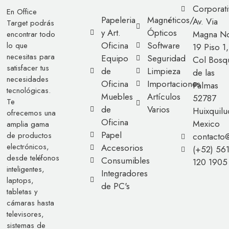
Corporati
En Office
Papeleria
Magnéticos/
Av. Via
Target podrás
y Art.
Ópticos
Magna No
encontrar todo
Oficina
Software
lo que
19 Piso 1,
necesitas para
Equipo
Seguridad
Col Bosq
satisfacer tus
de
Limpieza
de las
necesidades
Oficina
Importaciones
Palmas
tecnológicas.
Muebles
Artículos
52787
Te
de
Varios
Huixquilu
ofrecemos una
Oficina
Mexico
amplia gama
Papel
de productos
contacto
electrónicos,
Accesorios
(+52) 56
desde teléfonos
Consumibles
120 1905
inteligentes,
Integradores
laptops,
de PC's
tabletas y
cámaras hasta
televisores,
sistemas de