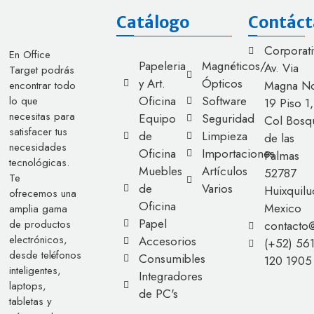
Catálogo
Contáct
Corporati
En Office
Papeleria
Magnéticos/
Av. Via
Target podrás
y Art.
Ópticos
Magna No
encontrar todo
Oficina
Software
lo que
19 Piso 1,
necesitas para
Equipo
Seguridad
Col Bosq
satisfacer tus
de
Limpieza
de las
necesidades
Oficina
Importaciones
Palmas
tecnológicas.
Muebles
Artículos
52787
Te
de
Varios
Huixquilu
ofrecemos una
Oficina
Mexico
amplia gama
Papel
de productos
contacto
electrónicos,
Accesorios
(+52) 56
desde teléfonos
Consumibles
120 1905
inteligentes,
Integradores
laptops,
de PC's
tabletas y