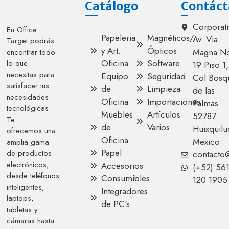
Catálogo
Contáct
Corporati
En Office
Papeleria
Magnéticos/
Av. Via
Target podrás
y Art.
Ópticos
Magna No
encontrar todo
Oficina
Software
lo que
19 Piso 1,
necesitas para
Equipo
Seguridad
Col Bosq
satisfacer tus
de
Limpieza
de las
necesidades
Oficina
Importaciones
Palmas
tecnológicas.
Muebles
Artículos
52787
Te
de
Varios
Huixquilu
ofrecemos una
Oficina
Mexico
amplia gama
Papel
de productos
contacto
electrónicos,
Accesorios
(+52) 56
desde teléfonos
Consumibles
120 1905
inteligentes,
Integradores
laptops,
de PC's
tabletas y
cámaras hasta