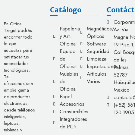
Catálogo
Contáct
Corporati
En Office
Papeleria
Magnéticos/
Av. Via
Target podrás
y Art.
Ópticos
Magna No
encontrar todo
Oficina
Software
lo que
19 Piso 1,
necesitas para
Equipo
Seguridad
Col Bosq
satisfacer tus
de
Limpieza
de las
necesidades
Oficina
Importaciones
Palmas
tecnológicas.
Muebles
Artículos
52787
Te
de
Varios
Huixquilu
ofrecemos una
Oficina
Mexico
amplia gama
Papel
de productos
contacto
electrónicos,
Accesorios
(+52) 56
desde teléfonos
Consumibles
120 1905
inteligentes,
Integradores
laptops,
de PC's
tabletas y