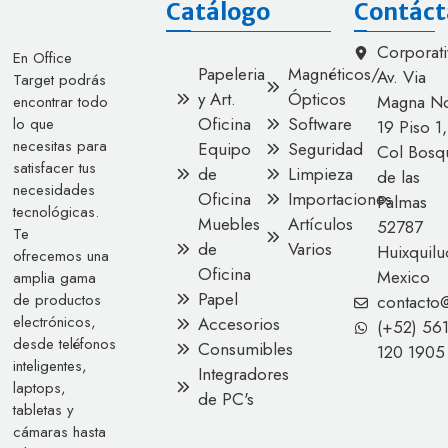
Catálogo
Contáct
Corporati
En Office
Papeleria
Magnéticos/
Av. Via
Target podrás
y Art.
Ópticos
Magna No
encontrar todo
Oficina
Software
lo que
19 Piso 1,
necesitas para
Equipo
Seguridad
Col Bosq
satisfacer tus
de
Limpieza
de las
necesidades
Oficina
Importaciones
Palmas
tecnológicas.
Muebles
Artículos
52787
Te
de
Varios
Huixquilu
ofrecemos una
Oficina
Mexico
amplia gama
Papel
de productos
contacto
electrónicos,
Accesorios
(+52) 56
desde teléfonos
Consumibles
120 1905
inteligentes,
Integradores
laptops,
de PC's
tabletas y
cámaras hasta